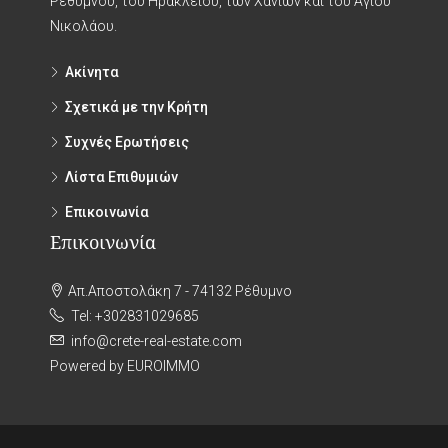
Ρεθύμνου, του Ηρακλείου, των Χανίων και του Αγίου
Νικολάου.
Ακίνητα
Σχετικά με την Κρήτη
Συχνές Ερωτήσεις
Λίστα Επιθυμιών
Επικοινωνία
Επικοινωνία
Απ.Αποστολάκη 7 - 74132 Ρέθυμνο
Tel: +302831029685
info@crete-real-estate.com
Powered by EUROIMMO