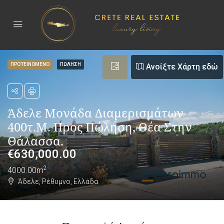
ΠΡΟΤΕΙΝΟΜΕΝΟ
ΠΏΛΗΣΗ
Ανοίξτε Χάρτη εδώ
Άδελε Μονάδα Διαμερισμάτων
400τ.μ. Προς Πώληση, Θέα Στην
Θάλασσα.
€
630,000.00
2
4000.00m
Άδελε, Ρέθυμνο, Ελλάδα