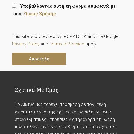
Υποβάλλοντας αυτή τη φόρμα συμφωνώ με
τους
Όρους Χρήσης
This site is protected by reCAPTCHA and the Google
Privacy Policy
and
Terms of Service
apply.
Σχετικά Με Εμάς
Το Δίκτυό μας παρέχει πρόσβαση σε πολυτελή
ακίνητα στο νησί της Κρήτης και ολοκληρωμένες
επαγγελματικές υπηρεσίες για την αγορά ή πώληση
πολυτελών ακινήτων στην Κρήτη, στις περιοχές του