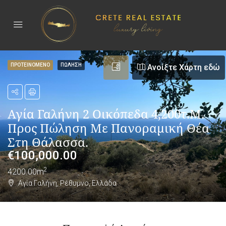
ΠΡΟΤΕΙΝΟΜΕΝΟ
ΠΏΛΗΣΗ
Ανοίξτε Χάρτη εδώ
Αγία Γαλήνη 2 Οικόπεδα 4,200τ.μ.
Προς Πώληση Με Πανοραμική Θέα
Στη Θάλασσα.
€
100,000.00
2
4200.00m
Αγία Γαλήνη, Ρέθυμνο, Ελλάδα