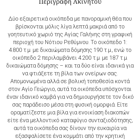
Περιγραφή Ακινήτου
Δύο εξαιρετικά οικόπεδα με πανοραμική θέα που
βρίσκονται μόλις λίγα λεπτά μακριά από το
γοητευτικό χωριό της Αγίας Γαλήνης στη γραφική
περιοχή του Νότιου Ρεθύμνου. Το οικόπεδο 1:
4.800 τ.μ. με δικαιώματα δόμησης 190 τ.μ., ενώ το
οικόπεδο 2 περιλαμβάνει 4.200 τ.μ. με 187 τ.μ.
δικαιώματα δόμησης – και τα δύο είναι ιδανικά για
να φτιάξετε τη βίλα των ονείρων σας.
Απομονωμένα αλλά σε βολική τοποθεσία κοντά
στον Αγίο Γεώργιο, αυτά τα οικόπεδα υπόσχονται
έναν ιδανικό καμβά για να δημιουργήσετε τον δικό
σας παράδεισο μέσα στη φυσική ομορφιά. Είτε
οραματίζεστε μια βίλα για ενοικίαση διακοπών
είτε ένα μελλοντικό καταφύγιο συνταξιοδότησης,
αυτά τα οικόπεδα σας δίνουν την ευκαιρία να
εξασφαλίσετε ένα κομμάτι από την κρητική