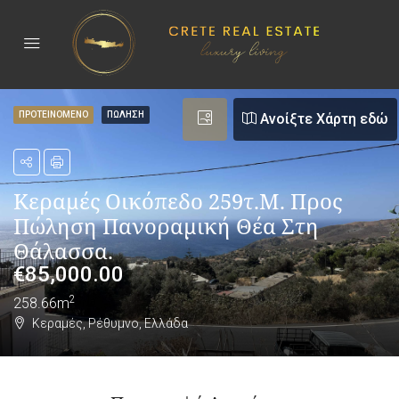
ΠΡΟΤΕΙΝΟΜΕΝΟ
ΠΏΛΗΣΗ
Ανοίξτε Χάρτη εδώ
Κεραμές Οικόπεδο 259τ.μ. Προς
Πώληση Πανοραμική Θέα Στη
Θάλασσα.
€
85,000.00
2
258.66m
Κεραμές, Ρέθυμνο, Ελλάδα