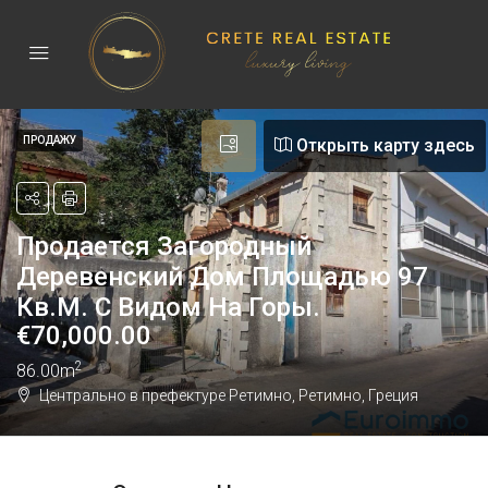
ПРОДАЖУ
Открыть карту здесь
Продается Загородный
Деревенский Дом Площадью 97
Кв.м. С Видом На Горы.
€
70,000.00
2
86.00m
Центрально в префектуре Ретимно, Ретимно, Греция