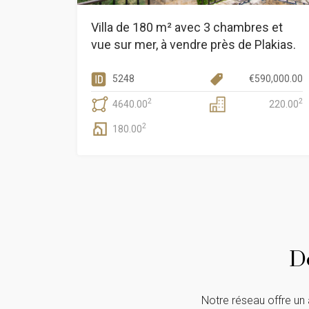
Villa de 180 m² avec 3 chambres et
vue sur mer, à vendre près de Plakias.
5248
€
590,000.00
2
2
4640.00
220.00
2
180.00
D
Notre réseau offre un 