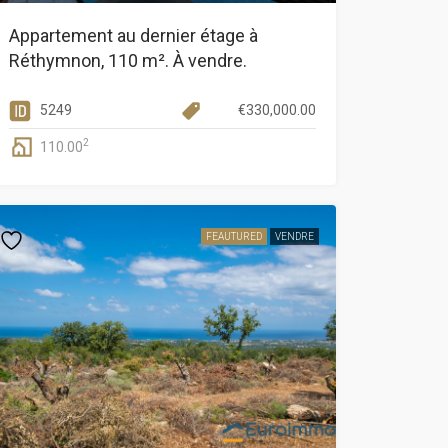
Appartement au dernier étage à
Réthymnon, 110 m². À vendre.
5249
€
330,000.00
2
110.00
FEAUTURED
VENDRE