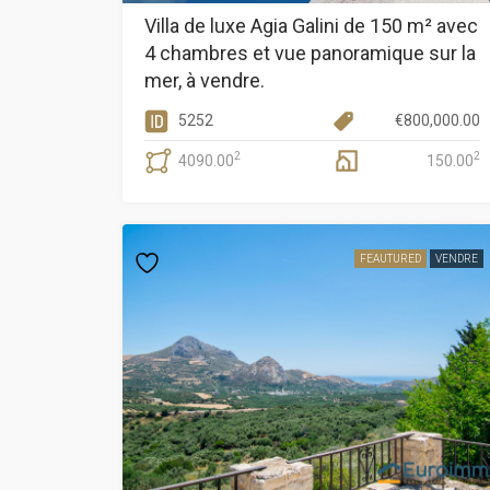
Villa de luxe Agia Galini de 150 m² avec
4 chambres et vue panoramique sur la
mer, à vendre.
5252
€
800,000.00
2
2
4090.00
150.00
FEAUTURED
VENDRE