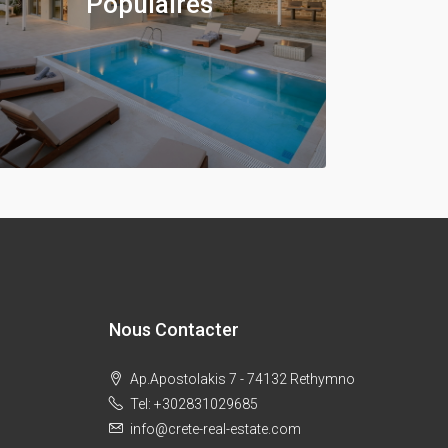
Populaires
Nous Contacter
Ap.Apostolakis 7 - 74132 Rethymno
Tel: +302831029685
info@crete-real-estate.com