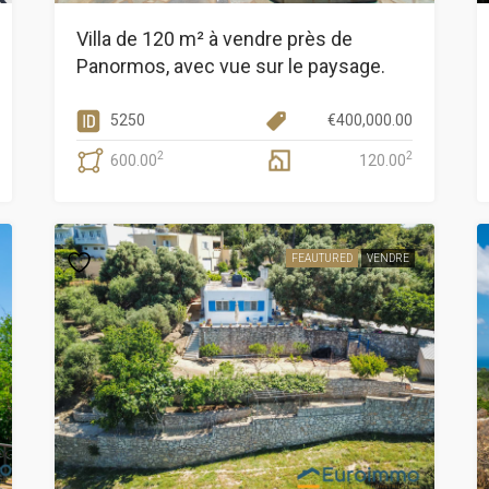
Villa de 120 m² à vendre près de
Panormos, avec vue sur le paysage.
5250
€
400,000.00
2
2
600.00
120.00
FEAUTURED
VENDRE