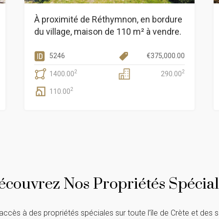
À proximité de Réthymnon, en bordure
du village, maison de 110 m² à vendre.
5246
€
375,000.00
2
2
1400.00
290.00
2
110.00
écouvrez Nos Propriétés Spécial
accès à des propriétés spéciales sur toute l’île de Crète et des 