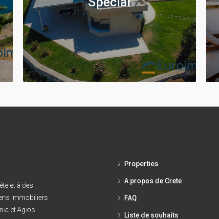
Spécial
Properties
A propos de Crete
ète et à des
iens immobiliers
FAQ
nia et Agios
Liste de souhaits