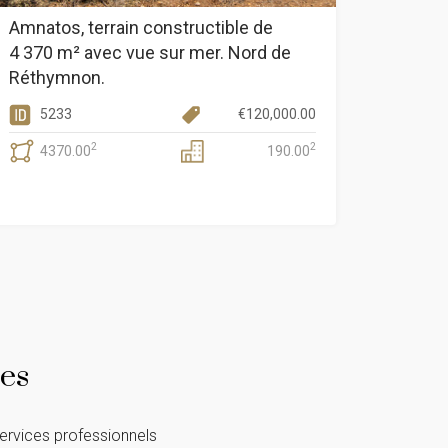
Amnatos, terrain constructible de
4 370 m² avec vue sur mer. Nord de
Réthymnon.
5233
€
120,000.00
2
2
4370.00
190.00
es
services professionnels