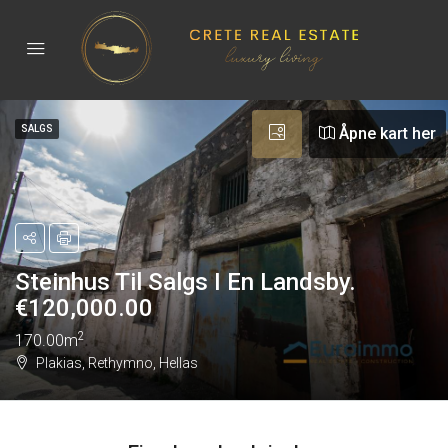
SALGS
Åpne kart her
Steinhus Til Salgs I En Landsby.
€
120,000.00
2
170.00m
Plakias, Rethymno, Hellas