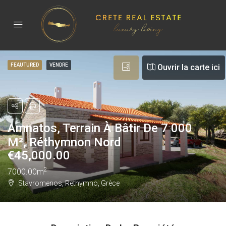
FEAUTURED
VENDRE
Ouvrir la carte ici
Amnatos, Terrain À Bâtir De 7 000
M², Réthymnon Nord
€
45,000.00
2
7000.00m
Stavromenos, Rethymno, Grèce